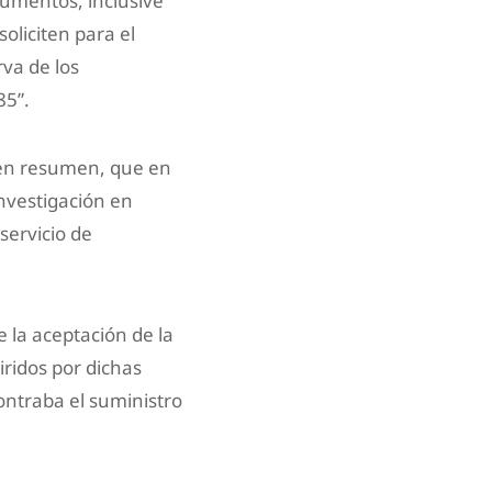
cumentos, inclusive
oliciten para el
rva de los
85”.
, en resumen, que en
nvestigación en
servicio de
 la aceptación de la
ridos por dichas
ontraba el suministro