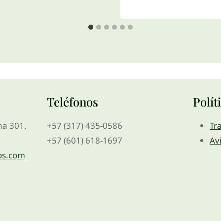
Teléfonos
Polít
ina 301.
+57 (317) 435-0586
Tr
+57 (601) 618-1697
Av
os.com