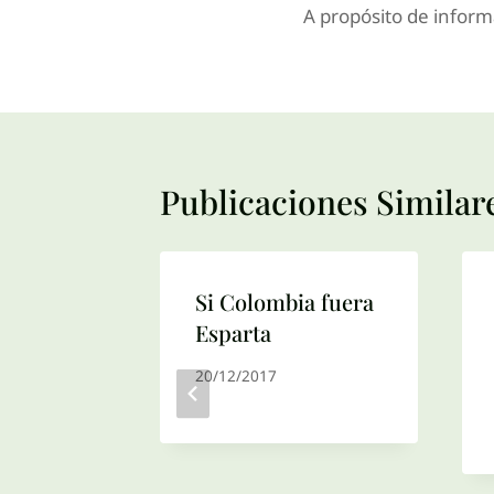
A propósito de inform
Publicaciones Similar
 de
Si Colombia fuera
n
Esparta
atos?
20/12/2017