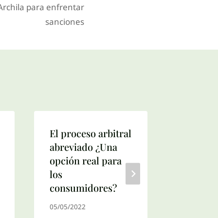
Archila para enfrentar
sanciones
El proceso arbitral
Debido 
abreviado ¿Una
nulidad
opción real para
adminis
los
22/12/201
consumidores?
05/05/2022