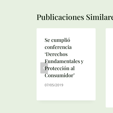
Publicaciones Similar
ia:
Se cumplió
 de
conferencia
ia
‘Derechos
a
Fundamentales y
ón
Protección al
so
Consumidor’
tiva?
07/05/2019