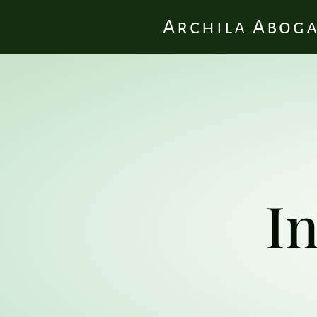
Archila Abog
I