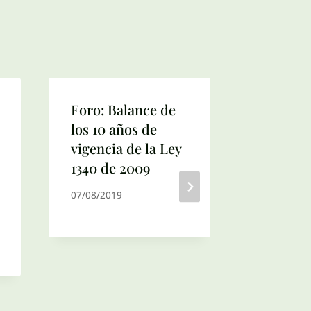
Foro: Balance de
II Foro 
los 10 años de
Asociac
vigencia de la Ley
Colomb
1340 de 2009
Derecho
Compet
07/08/2019
06/04/201