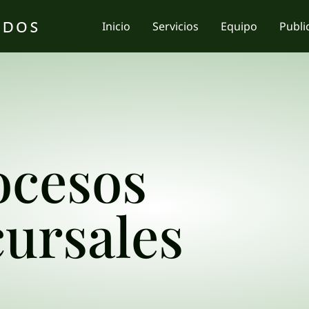
ados
Inicio
Servicios
Equipo
Publi
ocesos
ursales