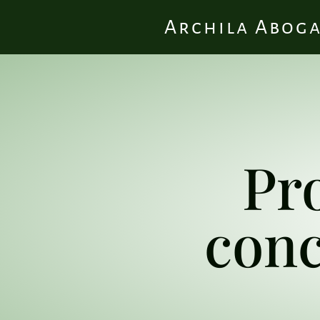
Archila Abog
Pr
conc