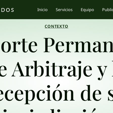
ados
Inicio
Servicios
Equipo
Publi
CONTEXTO
Corte Perman
e Arbitraje y 
ecepción de 