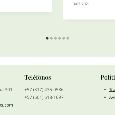
13/07/2021
Teléfonos
Polít
ina 301.
+57 (317) 435-0586
Tr
+57 (601) 618-1697
Av
os.com