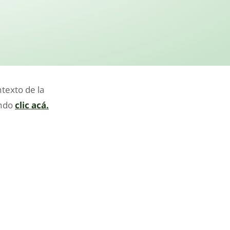
ntexto de la
ando
clic acá.