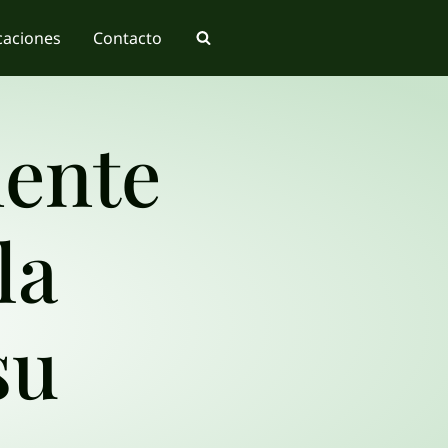
caciones
Contacto
ente
la
su