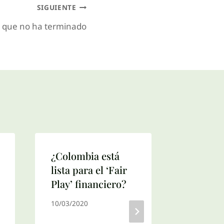
SIGUIENTE
n que no ha terminado
¿Colombia está
Sobre la
lista para el ‘Fair
de domi
Play’ financiero?
14/12/201
10/03/2020