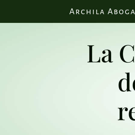
Archila Abog
La 
d
r